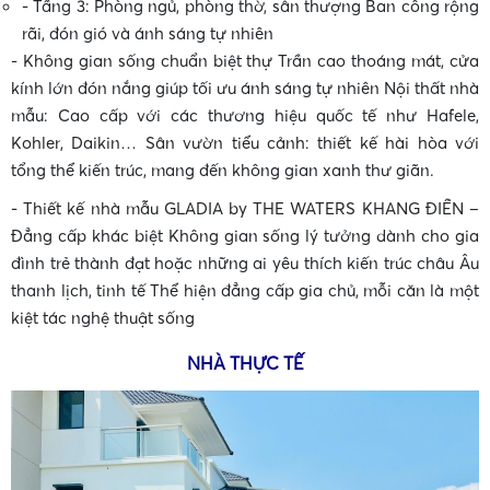
- Tầng 3: Phòng ngủ, phòng thờ, sân thượng Ban công rộng
rãi, đón gió và ánh sáng tự nhiên
- Không gian sống chuẩn biệt thự Trần cao thoáng mát, cửa
kính lớn đón nắng giúp tối ưu ánh sáng tự nhiên Nội thất nhà
mẫu: Cao cấp với các thương hiệu quốc tế như Hafele,
Kohler, Daikin… Sân vườn tiểu cảnh: thiết kế hài hòa với
tổng thể kiến trúc, mang đến không gian xanh thư giãn.
- Thiết kế nhà mẫu
GLADIA by THE WATERS KHANG ĐIỀN
–
Đẳng cấp khác biệt Không gian sống lý tưởng dành cho gia
đình trẻ thành đạt hoặc những ai yêu thích kiến trúc châu Âu
thanh lịch, tinh tế Thể hiện đẳng cấp gia chủ, mỗi căn là một
kiệt tác nghệ thuật sống
NHÀ THỰC TẾ
•