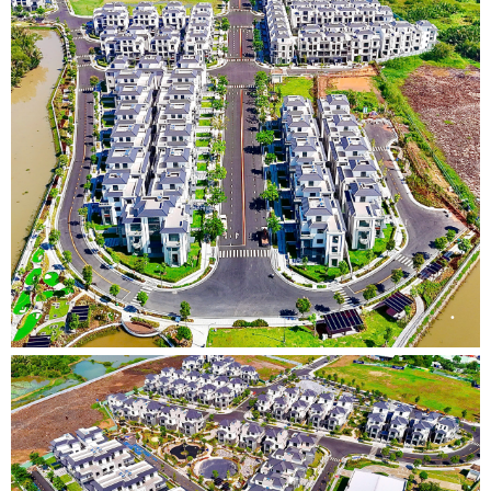
•
•
•