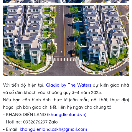
Với tiến độ hiện tại,
Gladia by The Waters
dự kiến giao nhà
và sổ đến khách vào khoảng quý 3–4 năm 2025.
Nếu bạn cần hình ảnh thực tế (căn mẫu, nội thất, thực địa)
hoặc lịch bàn giao chi tiết, liên hệ ngay cho chúng tôi
- KHANG ĐIỀN LAND
(khangdienland.vn)
- Hotline: 0932676297 Zalo
- Email:
khangdienland.cskh@gmail.com