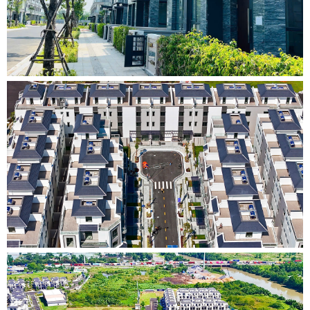
•
•
•