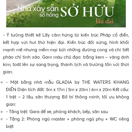
•
- Ý tưởng thiết kế Lấy cảm hứng từ kiến trúc Pháp cổ điển,
kết hợp với hơi thở hiện đại. Kiến trúc đối xứng, hình khối
mạnh mẽ nhưng mềm mại bởi những đường cong và chi tiết
phào chỉ tinh xảo. Gam màu chủ đạo: trắng kem – vàng ánh
kim, toát lên sự sang trọng, thanh lịch và trường tồn với thời
gian.
- Mặt bằng nhà mẫu
GLADIA by THE WATERS KHANG
ĐIỀN
Diện tích đất: 5m x 17m | 5m x 20m | 6m x 20m Kết cấu:
1 trệt – 2 lầu, sân thượng Bố trí thông minh, tối ưu không
gian:
- Tầng trệt: Gara để xe, phòng khách, bếp, sân sau
- Tầng 2: Phòng ngủ master + phòng ngủ phụ + WC riêng
biệt