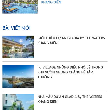
KHANG ĐIỀN
BÀI VIẾT MỚI
GIỚI THIỆU DỰ ÁN GLADIA BY THE WATERS
KHANG ĐIỀN
IKI VILLAGE NHỮNG ĐIỀU NHỎ BÉ TRONG
KHU VƯỜN NHƯNG CHẲNG HỀ TẦM
THƯỜNG
NHÀ MẪU DỰ ÁN GLADIA By THE WATERS
KHANG ĐIỀN