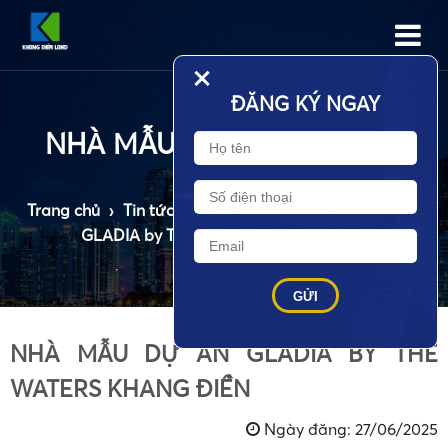
•
+
ĐĂNG KÝ NGAY
NHÀ MẪU DỰ ÁN GLADIA BY THE WATERS KHANG ĐIỀN
Trang chủ
›
Tin tức
›
Tin dự án
›
NHÀ MẪU DỰ ÁN
GLADIA by THE WATERS KHANG ĐIỀN
NHÀ MẪU DỰ ÁN GLADIA BY THE
WATERS KHANG ĐIỀN
•
Ngày đăng: 27/06/2025