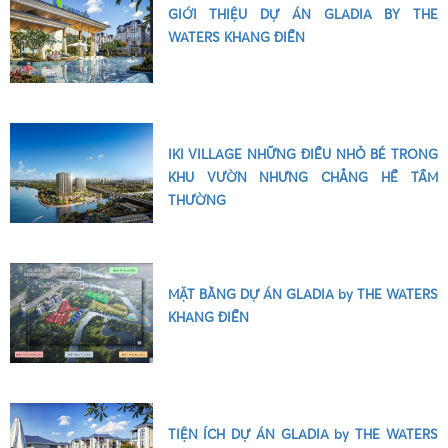
GIỚI THIỆU DỰ ÁN GLADIA BY THE
WATERS KHANG ĐIỀN
•
IKI VILLAGE NHỮNG ĐIỀU NHỎ BÉ TRONG
KHU VƯỜN NHƯNG CHẲNG HỀ TẦM
THƯỜNG
MẶT BẰNG DỰ ÁN GLADIA by THE WATERS
KHANG ĐIỀN
TIỆN ÍCH DỰ ÁN GLADIA by THE WATERS