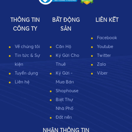
THÔNG TIN
BẤT ĐỘNG
LIÊN KẾT
CÔNG TY
SẢN
Facebook
Về chúng tôi
Căn Hộ
Youtube
Tin tức & Sự
Ký Gửi Cho
Twitter
kiện
Thuê
Zalo
Tuyển dụng
Ký Gửi -
Viber
Liên hệ
Mua Bán
Shophouse
Biệt Thự
Nhà Phố
Đất nền
NHẬN THÔNG TIN