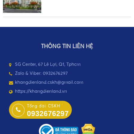
THÔNG TIN LIÊN HỆ
SG Center, 67 Lê Lợi, Q1, Tphcm
Zalo & Viber: 0932676297
khangdienland.cskh@gmail.com
https://khangdienland.vn
Tổng đài CSKH
0932676297
•