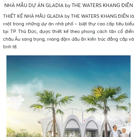
NHÀ MẪU DỰ ÁN GLADIA by THE WATERS KHANG ĐIỀN
THIẾT KẾ NHÀ MẪU
GLADIA by THE WATERS KHANG ĐIỀN
là
một trong những dự án nhà phố – biệt thự cao cấp tiêu biểu
•
tại TP. Thủ Đức, được thiết kế theo phong cách tân cổ điển
châu Âu sang trọng, mang đậm dấu ấn kiến trúc đẳng cấp và
•
tinh tế.
•
•