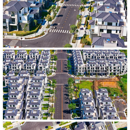
•
•
•