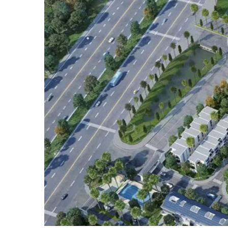
•
•
•
•
•