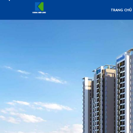
•
TRANG CHỦ
•