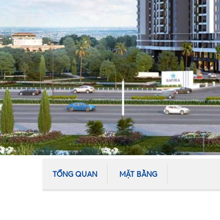
•
•
•
TỔNG QUAN
MẶT BẰNG