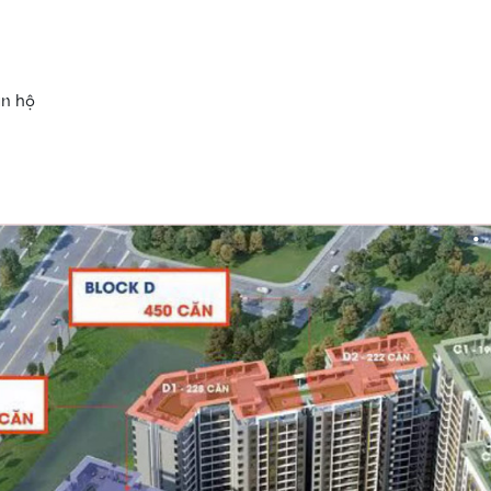
ăn hộ
•