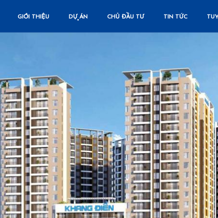
GIỚI THIỆU
DỰ ÁN
CHỦ ĐẦU TƯ
TIN TỨC
TU
•
•
•