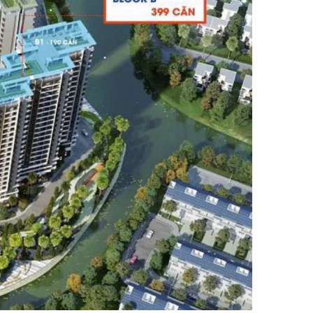
•
•
•
•
•
•