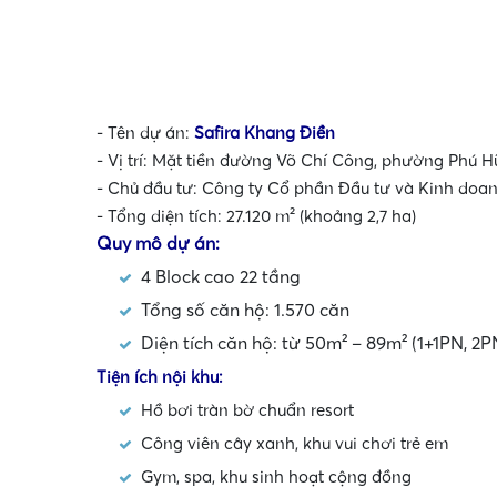
- Tên dự án:
Safira Khang Điền
•
- Vị trí: Mặt tiền đường Võ Chí Công, phường Phú H
•
- Chủ đầu tư: Công ty Cổ phần Đầu tư và Kinh do
- Tổng diện tích: 27.120 m² (khoảng 2,7 ha)
Quy mô dự án:
4 Block cao 22 tầng
Tổng số căn hộ: 1.570 căn
Diện tích căn hộ: từ 50m² – 89m² (1+1PN, 2P
Tiện ích nội khu:
Hồ bơi tràn bờ chuẩn resort
Công viên cây xanh, khu vui chơi trẻ em
Gym, spa, khu sinh hoạt cộng đồng