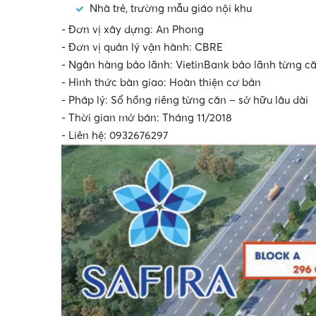
Nhà trẻ, trường mẫu giáo nội khu
- Đơn vị xây dựng: An Phong
•
- Đơn vị quản lý vận hành: CBRE
- Ngân hàng bảo lãnh: VietinBank bảo lãnh từng c
- Hình thức bàn giao: Hoàn thiện cơ bản
- Pháp lý: Sổ hồng riêng từng căn – sở hữu lâu dài
•
- Thời gian mở bán: Tháng 11/2018
- Liên hệ: 0932676297