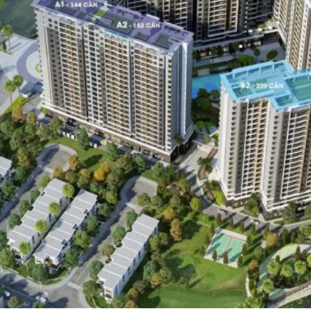
•
•
•