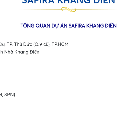
SAFIRA KHANG ĐIỀN
TỔNG QUAN DỰ ÁN SAFIRA KHANG ĐIỀN
ữu, TP. Thủ Đức (Q.9 cũ), TP.HCM
anh Nhà Khang Điền
N, 3PN)