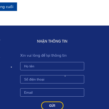
ng cuối
•
•
T
NHẬN THÔNG TIN
Xin vui lòng để lại thông tin
•
•
•