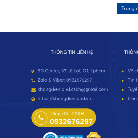
Trang 
•
THÔNG TIN LIÊN HỆ
THÔNG
SG Center, 67 Lê Lợi, Q1, Tphcm
Về c
Zalo & Viber: 0932676297
Tin 
khangdienland.cskh@gmail.com
Tuyể
https://khangdienland.vn
Liên
Tổng đài CSKH
0932676297