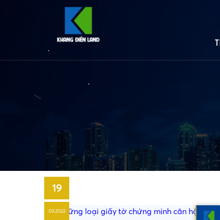
T
•
•
19
•
03.2022