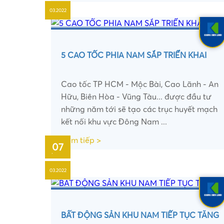
03.2022
5 CAO TỐC PHIA NAM SẮP TRIỂN KHAI
Cao tốc TP HCM - Mộc Bài, Cao Lãnh - An
Hữu, Biên Hòa - Vũng Tàu... được đầu tư
những năm tới sẽ tạo các trục huyết mạch
kết nối khu vực Đông Nam ...
Xem tiếp >
07
•
03.2022
BẤT ĐỘNG SẢN KHU NAM TIẾP TỤC TĂNG