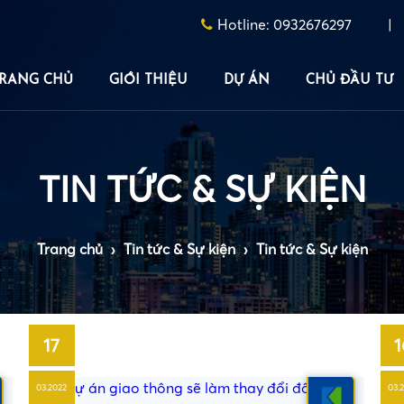
Hotline:
0932676297
|
RANG CHỦ
GIỚI THIỆU
DỰ ÁN
CHỦ ĐẦU TƯ
TIN TỨC & SỰ KIỆN
Trang chủ
›
Tin tức & Sự kiện
›
Tin tức & Sự kiện
•
17
1
03.2022
03.