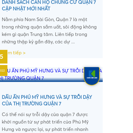
DANH SÁCH CĂN HỘ CHUNG CƯ QUẬN 7
CẬP NHẬT MỚI NHẤT
Nằm phía Nam Sài Gòn, Quận 7 là một
trong những quận sầm uất, sôi động không
kém gì quận Trung tâm. Liên tiếp trong
những thập kỷ gần đây, các dự ...
Xem tiếp >
5
2022
DẤU ẤN PHÚ MỸ HƯNG VÀ SỰ TRỖI DẬY
CỦA THỊ TRƯỜNG QUẬN 7
•
Có thể nói sự trỗi dậy của quận 7 được
khởi nguồn từ sự phát triển của Phú Mỹ
Hưng và ngược lại, sự phát triển nhanh