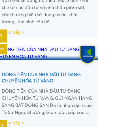
Với thiết kế đồng bộ theo tiêu chuẩn khắt
khe từ chủ đầu tư và nhà thầu giám sát,
các thương hiệu sử dụng uy tín, chất
lượng, loại hình căn hộ ...
Xem tiếp >
1
2022
DÒNG TIỀN CỦA NHÀ ĐẦU TƯ ĐANG
CHUYỂN HÓA TỪ VÀNG
DÒNG TIỀN CỦA NHÀ ĐẦU TƯ ĐANG
CHUYỂN HÓA TỪ VÀNG, GỬI NGÂN HÀNG
SÀNG BẤT ĐỘNG SẢN Đó là nhận định của
TS Sử Ngọc Khương, Giám đốc cấp cao ...
•
Xem tiếp >
7