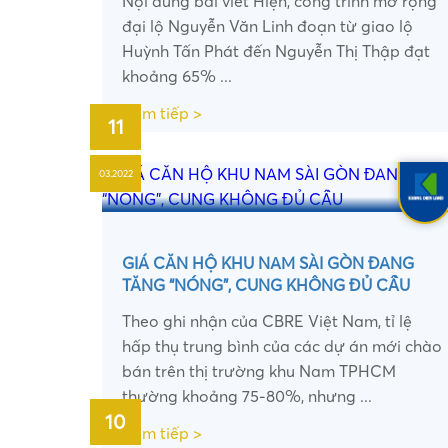
Nội dung bài viết Hiện, công trình mở rộng
đại lộ Nguyễn Văn Linh đoạn từ giao lộ
Huỳnh Tấn Phát đến Nguyễn Thị Thập đạt
khoảng 65% ...
Xem tiếp >
11
03.2022
•
GIÁ CĂN HỘ KHU NAM SÀI GÒN ĐANG
TĂNG “NÓNG”, CUNG KHÔNG ĐỦ CẦU
Theo ghi nhận của CBRE Việt Nam, tỉ lệ
hấp thụ trung bình của các dự án mới chào
bán trên thị trường khu Nam TPHCM
thường khoảng 75-80%, nhưng ...
10
Xem tiếp >