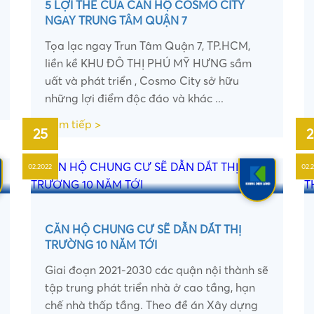
5 LỢI THẾ CỦA CĂN HỘ COSMO CITY
NGAY TRUNG TÂM QUẬN 7
Tọa lạc ngay Trun Tâm Quận 7, TP.HCM,
liền kề KHU ĐÔ THỊ PHÚ MỸ HƯNG sầm
uất và phát triển , Cosmo City sở hữu
những lợi điểm độc đáo và khác ...
Xem tiếp >
25
2
02.2022
02.
•
•
CĂN HỘ CHUNG CƯ SẼ DẪN DẮT THỊ
TRƯỜNG 10 NĂM TỚI
Giai đoạn 2021-2030 các quận nội thành sẽ
tập trung phát triển nhà ở cao tầng, hạn
chế nhà thấp tầng. Theo đề án Xây dựng