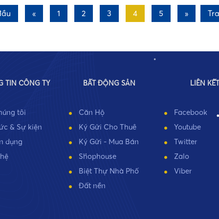
đầu
«
1
2
3
4
5
»
Tra
•
•
 TIN CÔNG TY
BẤT ĐỘNG SẢN
LIÊN KẾ
húng tôi
Căn Hộ
Facebook
tức & Sự kiện
Ký Gửi Cho Thuê
Youtube
n dụng
Ký Gửi - Mua Bán
Twitter
 hệ
Shophouse
Zalo
•
Biệt Thự Nhà Phố
Viber
Đất nền