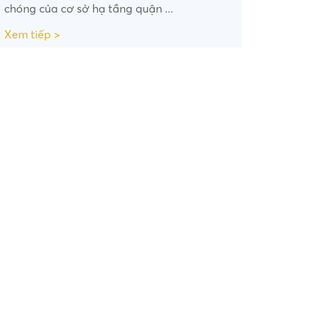
chóng của cơ sở hạ tầng quận ...
Xem tiếp >
•
•
•
•