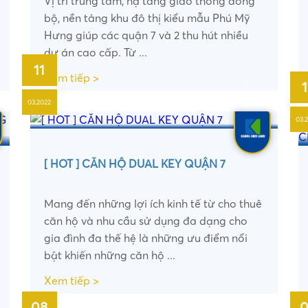
Vị trí trung tâm, hạ tầng giao thông đồng
bộ, nền tảng khu đô thị kiểu mẫu Phú Mỹ
Hưng giúp các quận 7 và 2 thu hút nhiều
dự án cao cấp. Từ ...
•
11
Xem tiếp >
1
•
03.2022
•
03.
•
[ HOT ] CĂN HỘ DUAL KEY QUẬN 7
Mang đến những lợi ích kinh tế từ cho thuê
căn hộ và nhu cầu sử dụng đa dạng cho
gia đình đa thế hệ là những ưu điểm nổi
bật khiến những căn hộ ...
•
•
Xem tiếp >
08
0