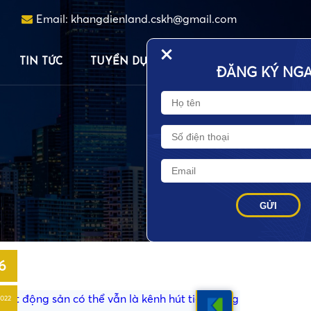
Email:
khangdienland.cskh@gmail.com
+
•
TIN TỨC
TUYỂN DỤNG
LIÊN HỆ
ĐĂNG KÝ NGAY
6
2022
•