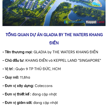
TỔNG QUAN DỰ ÁN
GLADIA
BY THE WATERS KHANG
ĐIỀN
- Tên thương mại:
GLADIA by THE WATERS KHANG ĐIỀN
- Chủ đầu tư:
KHANG ĐIỀN và KEPPEL LAND "SINGAPORE"
- Vị trí :
Quận 9 TP THỦ ĐỨC, HCM
- Quy mô:
11,8ha
- Đơn vị xây dựng:
Coteccons
- Đơn vị thiết kế :
đang cập nhật
- Đơn vị giám sát:
đang cập nhật