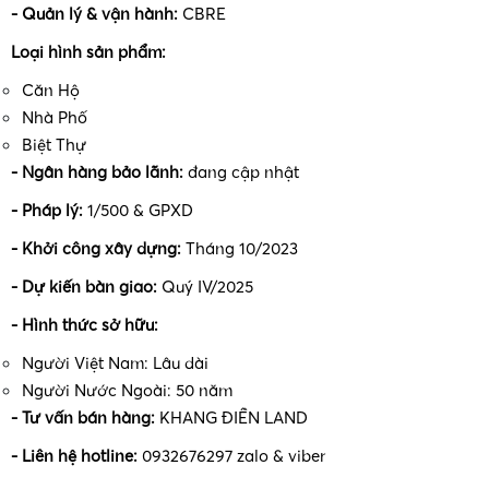
- Quản lý & vận hành:
CBRE
•
Loại hình sản phẩm:
Căn Hộ
Nhà Phố
Biệt Thự
- Ngân hàng bảo lãnh:
đang cập nhật
- Pháp lý:
1/500 & GPXD
•
- Khởi công xây dựng:
Tháng 10/2023
- Dự kiến bàn giao:
Quý IV/2025
- Hình thức sở hữu:
Người Việt Nam: Lâu dài
Người Nước Ngoài: 50 năm
- Tư vấn bán hàng:
KHANG ĐIỀN LAND
- Liên hệ hotline:
0932676297 zalo & viber