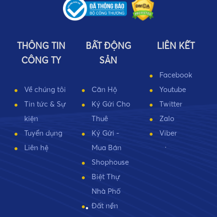
•
THÔNG TIN
BẤT ĐỘNG
LIÊN KẾT
CÔNG TY
SẢN
Facebook
Về chúng tôi
Căn Hộ
Youtube
Tin tức & Sự
Ký Gửi Cho
Twitter
kiện
Thuê
Zalo
Tuyển dụng
Ký Gửi -
Viber
Liên hệ
Mua Bán
Shophouse
Biệt Thự
•
Nhà Phố
Đất nền