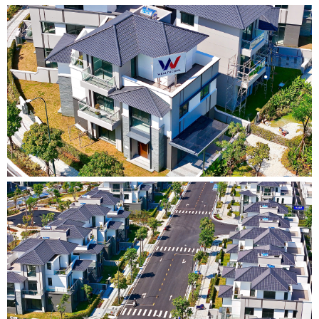
•
•
•