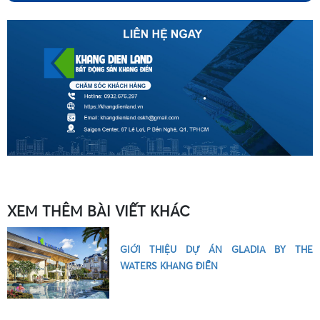
•
•
XEM THÊM BÀI VIẾT KHÁC
•
GIỚI THIỆU DỰ ÁN GLADIA BY THE
WATERS KHANG ĐIỀN