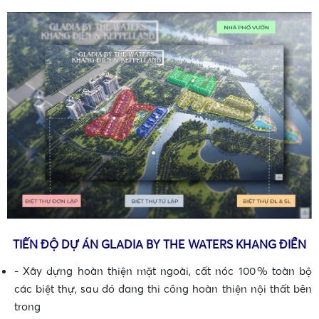
•
•
•
TIẾN ĐỘ DỰ ÁN GLADIA BY THE WATERS KHANG ĐIỀN
- Xây dựng hoàn thiện mặt ngoài, cất nóc 100 % toàn bộ
•
các biệt thự, sau đó đang thi công hoàn thiện nội thất bên
trong