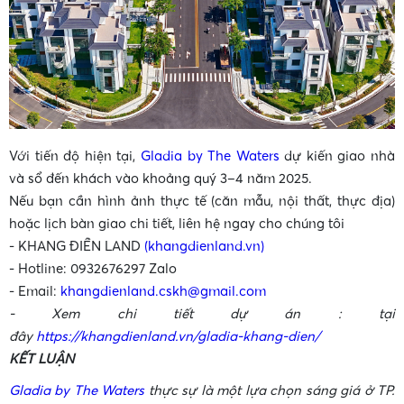
Với tiến độ hiện tại,
Gladia by The Waters
dự kiến giao nhà
và sổ đến khách vào khoảng quý 3–4 năm 2025.
Nếu bạn cần hình ảnh thực tế (căn mẫu, nội thất, thực địa)
hoặc lịch bàn giao chi tiết, liên hệ ngay cho chúng tôi
- KHANG ĐIỀN LAND
(khangdienland.vn)
- Hotline: 0932676297 Zalo
- Email:
khangdienland.cskh@gmail.com
- Xem chi tiết dự án : tại
đây
https://khangdienland.vn/gladia-khang-dien/
KẾT LUẬN
Gladia by The Waters
thực sự là một lựa chọn sáng giá ở TP.