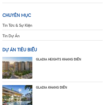
CHUYÊN MỤC
Tin Tức & Sự Kiện
Tin Dự Án
DỰ ÁN TIÊU BIỂU
GLADIA HEIGHTS KHANG ĐIỀN
•
GLADIA KHANG ĐIỀN