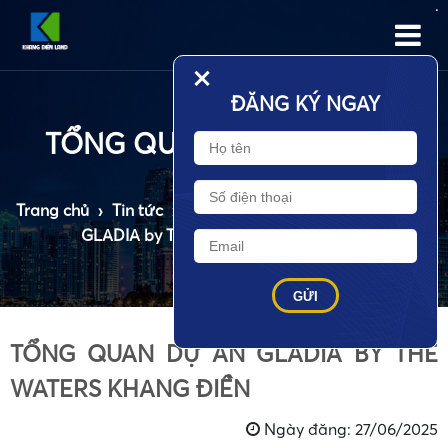
•
+
ĐĂNG KÝ NGAY
TỔNG QUAN DỰ ÁN GLADIA BY THE WATERS KHANG ĐIỀN
Trang chủ
›
Tin tức
›
Tin dự án
›
TỔNG QUAN DỰ ÁN
GLADIA by THE WATERS KHANG ĐIỀN
TỔNG QUAN DỰ ÁN GLADIA BY THE
WATERS KHANG ĐIỀN
•
Ngày đăng: 27/06/2025