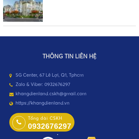
•
•
THÔNG TIN LIÊN HỆ
•
SG Center, 67 Lê Lợi, Q1, Tphcm
Zalo & Viber: 0932676297
khangdienland.cskh@gmail.com
https://khangdienland.vn
Tổng đài CSKH
0932676297