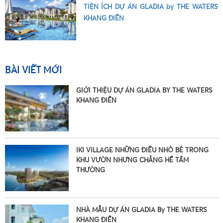
TIỆN ÍCH DỰ ÁN GLADIA by THE WATERS
KHANG ĐIỀN
•
BÀI VIẾT MỚI
GIỚI THIỆU DỰ ÁN GLADIA BY THE WATERS
KHANG ĐIỀN
IKI VILLAGE NHỮNG ĐIỀU NHỎ BÉ TRONG
KHU VƯỜN NHƯNG CHẲNG HỀ TẦM
THƯỜNG
NHÀ MẪU DỰ ÁN GLADIA By THE WATERS
KHANG ĐIỀN