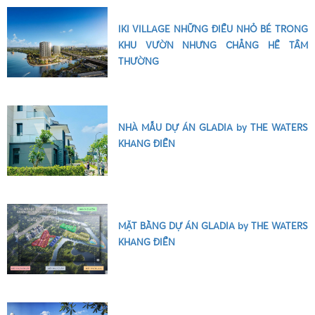
IKI VILLAGE NHỮNG ĐIỀU NHỎ BÉ TRONG
KHU VƯỜN NHƯNG CHẲNG HỀ TẦM
THƯỜNG
NHÀ MẪU DỰ ÁN GLADIA by THE WATERS
KHANG ĐIỀN
MẶT BẰNG DỰ ÁN GLADIA by THE WATERS
KHANG ĐIỀN
•