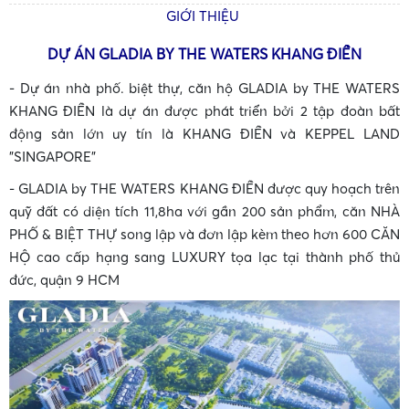
GIỚI THIỆU
DỰ ÁN GLADIA BY THE WATERS KHANG ĐIỀN
- Dự án nhà phố. biệt thự, căn hộ GLADIA
by THE WATERS
KHANG ĐIỀN là dự án được phát triển bởi 2 tập đoàn bất
động sản lớn uy tín là KHANG ĐIỀN và KEPPEL LAND
"SINGAPORE"
-
GLADIA
by THE WATERS KHANG ĐIỀN được quy hoạch trên
•
quỹ đất có diện tích 11,8ha với gần 200 sản phẩm, căn NHÀ
PHỐ & BIỆT THỰ song lập và đơn lập kèm theo hơn 600 CĂN
HỘ cao cấp hạng sang LUXURY tọa lạc tại thành phố thủ
đức, quận 9 HCM