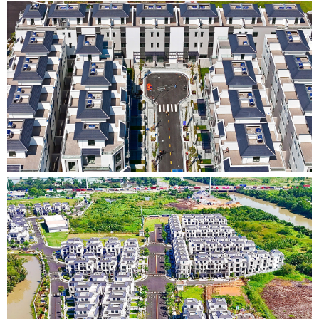
•
•
•
•