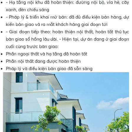
- Hạ tầng nội khu đã hoàn thiện: đường nội bộ, vỉa hè, cây
•
xanh, đèn chiếu sáng
- Pháp lý & triển khai mở bán: đã đủ điều kiện bán hàng, dự
kiến bàn giao và ra mắt khách hàng giai đoạn tới
- Giai đoạn tiếp theo: hoàn thiện nội thất, hoàn tất thủ tục
bàn giao sổ hồng lâu dài. - Hiện tại, dự án đang ở giai đoạn
cuối cùng trước bàn giao:
•
Phần ngoại thất và hạ tầng đã hoàn tất
Phần nội thất đang được hoàn thiện
Pháp lý và điều kiện bàn giao đã sẵn sàng
•
•
•