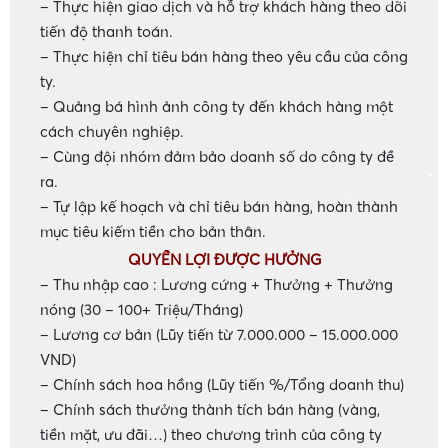
– Thực hiện giao dịch và hỗ trợ khách hàng theo dõi
tiến độ thanh toán.
– Thực hiện chỉ tiêu bán hàng theo yêu cầu của công
ty.
– Quảng bá hình ảnh công ty đến khách hàng một
cách chuyên nghiệp.
– Cùng đội nhóm đảm bảo doanh số do công ty đề
ra.
•
– Tự lập kế hoạch và chỉ tiêu bán hàng, hoàn thành
•
mục tiêu kiếm tiền cho bản thân.
QUYỀN LỢI ĐƯỢC HƯỞNG
– Thu nhập cao : Lương cứng + Thưởng + Thưởng
nóng (30 – 100+ Triệu/Tháng)
– Lương cơ bản (Lũy tiến từ 7.000.000 – 15.000.000
VND)
– Chính sách hoa hồng (Lũy tiến %/Tổng doanh thu)
– Chính sách thưởng thành tích bán hàng (vàng,
tiền mặt, ưu đãi…) theo chương trình của công ty