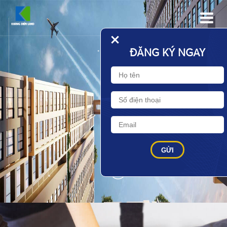
•
+
ĐĂNG KÝ NGAY
•
•
•