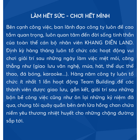
LÀM HẾT SỨC - CHƠI HẾT MÌNH
Bên cạnh công việc, ban lãnh đạo công ty luôn đề cao
tầm quan trọng, luôn quan tâm đến đời sống tinh thần
của toàn thể cán bộ nhân viên KHANG ĐIỀN LAND.
Định kỳ hàng tháng luôn tổ chức các hoạt động vui
chơi giải trí sau những ngày làm việc mệt mỏi, căng
thẳng như (giao lưu văn nghệ, múa, hát, thể dục thể
thao, đá bóng, karaoke...). Hàng năm công ty luôn tổ
chức ít nhất 1 lần hoạt động Team Building để các
•
thành viên được giao lưu, gắn kết, giải trí sau những
bộn bề công việc cũng như ôn lại những kỷ niệm đã
qua, chúng tôi quây quần bên ánh lửa hồng chan chứa
niềm yêu thương nhiệt huyết cho những chặng đường
sắp tới.