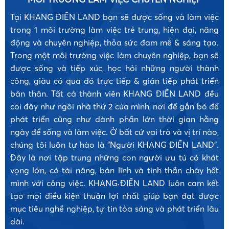
Tại KHANG ĐIỀN LAND bạn sẽ được sống và làm việc
trong 1 môi trường làm việc trẻ trung, hiện đại, năng
động và chuyên nghiệp, thỏa sức đam mê & sáng tạo.
Trong một môi trường việc làm chuyên nghiệp, bạn sẽ
được sống và tiếp xúc, học hỏi những người thành
công, giàu có qua đó trực tiếp & gián tiếp phát triển
bản thân. Tất cả thành viên KHANG ĐIỀN LAND đều
coi đây như ngôi nhà thứ 2 của mình, nơi để gắn bó để
phát triển cũng như dành phần lớn thời gian hằng
ngày để sống và làm việc. Ở bất cứ vai trò và vị trí nào,
chúng tôi luôn tự hào là "Người KHANG ĐIỀN LAND".
Đây là nơi tập trung những con người ưu tú có khát
vọng lớn, có tài năng, bản lĩnh và tinh thần cháy hết
mình với công việc. KHANG ĐIỀN LAND luôn cam kết
tạo mọi điều kiện thuận lợi nhất giúp bạn đạt được
•
mục tiêu nghề nghiệp, tự tin tỏa sáng và phát triển lâu
dài.