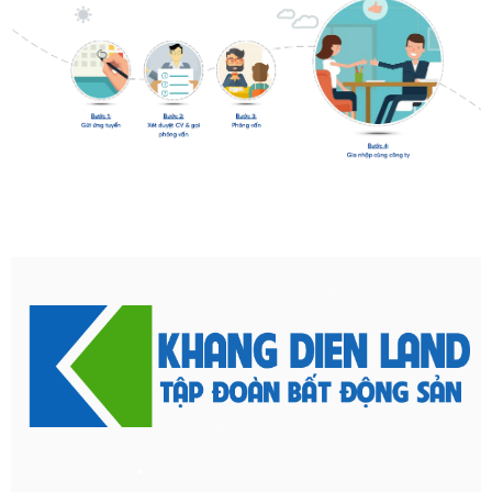
•
•
•