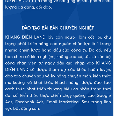
ĐIỀN LAND tự tin mang về hàng ngàn sản phẩm chất
lượng đa dạng, dồi dào.
•
ĐÀO TẠO BÀI BẢN CHUYÊN NGHIỆP
KHANG ĐIỀN LAND lấy con người làm cốt lõi, chú
trọng phát triển nâng cao nguồn nhân lực là 1 trong
những chiến lược hàng đầu của công ty. Do đó, nếu
•
bạn chưa có kinh nghiệm, không sao cả, tất cả cán bộ
công nhân viên từ ngày đầu gia nhập vào KHANG
ĐIỀN LAND sẽ được tham dự các khóa huấn luyện,
đào tạo chuyên sâu về kỹ năng chuyên môn, kiến thức
marketing và khai thác khách hàng, được đào tạo
cách thức phát triển thương hiệu cá nhân trong thời
đại số, kiến thức thực chiến chạy quảng cáo Google
Ads, Facebook Ads, Email Marketing, Sms trong lĩnh
vực bất động sản.