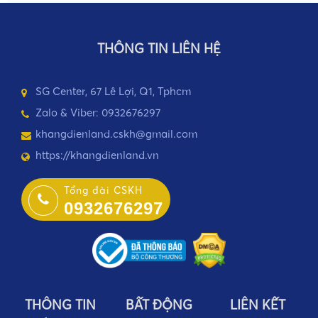
THÔNG TIN LIÊN HỆ
SG Center, 67 Lê Lợi, Q1, Tphcm
Zalo & Viber: 0932676297
khangdienland.cskh@gmail.com
https://khangdienland.vn
Tổng đài CSKH
0932676297
THÔNG TIN
BẤT ĐỘNG
LIÊN KẾT