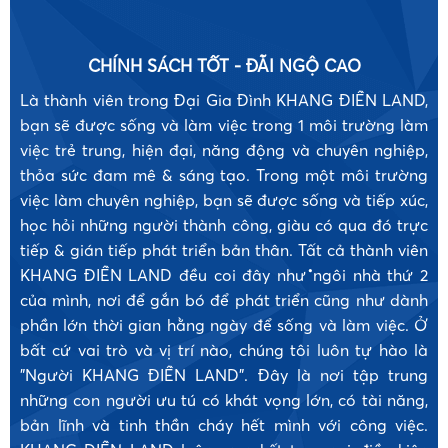
CHÍNH SÁCH TỐT - ĐÃI NGỘ CAO
Là thành viên trong Đại Gia Đình KHANG ĐIỀN LAND,
bạn sẽ được sống và làm việc trong 1 môi trường làm
việc trẻ trung, hiện đại, năng động và chuyên nghiệp,
thỏa sức đam mê & sáng tạo. Trong một môi trường
việc làm chuyên nghiệp, bạn sẽ được sống và tiếp xúc,
học hỏi những người thành công, giàu có qua đó trực
tiếp & gián tiếp phát triển bản thân. Tất cả thành viên
KHANG ĐIỀN LAND đều coi đây như ngôi nhà thứ 2
•
của mình, nơi để gắn bó để phát triển cũng như dành
phần lớn thời gian hằng ngày để sống và làm việc. Ở
bất cứ vai trò và vị trí nào, chúng tôi luôn tự hào là
"Người KHANG ĐIỀN LAND". Đây là nơi tập trung
những con người ưu tú có khát vọng lớn, có tài năng,
bản lĩnh và tinh thần cháy hết mình với công việc.