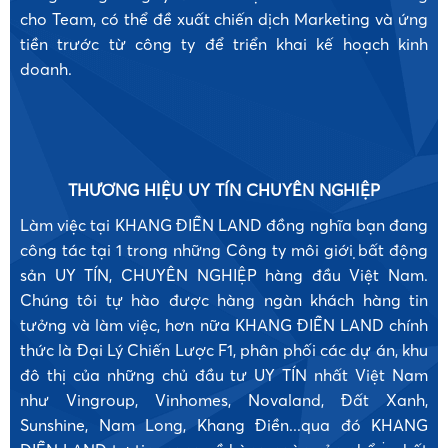
cho Team, có thể đề xuất chiến dịch Marketing và ứng
tiền trước từ công ty để triển khai kế hoạch kinh
doanh.
THƯƠNG HIỆU UY TÍN CHUYÊN NGHIỆP
Làm việc tại KHANG ĐIỀN LAND đồng nghĩa bạn đang
công tác tại 1 trong những Công ty môi giới bất động
sản UY TÍN, CHUYÊN NGHIỆP hàng đầu Việt Nam.
Chúng tôi tự hào được hàng ngàn khách hàng tin
tưởng và làm việc, hơn nữa KHANG ĐIỀN LAND chính
•
thức là Đại Lý Chiến Lược F1, phân phối các dự án, khu
đô thị của những chủ đầu tư UY TÍN nhất Việt Nam
như Vingroup, Vinhomes, Novaland, Đất Xanh,
Sunshine, Nam Long, Khang Điền...qua đó KHANG