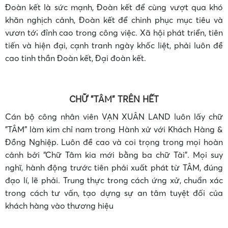
Đoàn kết là sức mạnh, Đoàn kết để cùng vượt qua khó
khăn nghịch cảnh, Đoàn kết để chinh phục mục tiêu và
vươn tới đỉnh cao trong công việc. Xã hội phát triển, tiên
•
tiến và hiện đại, cạnh tranh ngày khốc liệt, phải luôn đề
cao tinh thần Đoàn kết, Đại đoàn kết.
CHỮ "TÂM" TRÊN HẾT
Cán bộ công nhân viên VẠN XUÂN LAND luôn lấy chữ
"TÂM" làm kim chỉ nam trong Hành xử với Khách Hàng &
Đồng Nghiệp. Luôn đề cao và coi trọng trong mọi hoàn
•
cảnh bởi “Chữ Tâm kia mới bằng ba chữ Tài”. Mọi suy
nghĩ, hành động trước tiên phải xuất phát từ TÂM, đúng
•
đạo lí, lẽ phải. Trung thực trong cách ứng xử, chuẩn xác
trong cách tư vấn, tạo dựng sự an tâm tuyệt đối của
khách hàng vào thương hiệu