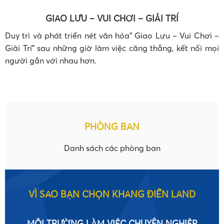
GIAO LƯU – VUI CHƠI – GIẢI TRÍ
•
Duy trì và phát triển nét văn hóa” Giao Lưu – Vui Chơi –
Giải Trí” sau những giờ làm việc căng thẳng, kết nối mọi
người gần với nhau hơn.
•
•
PHÒNG BAN
Danh sách các phòng ban
VÌ SAO BẠN CHỌN KHANG ĐIỀN LAND
MÔI TRƯỜNG LÀM VIỆC CHUYÊN NGHIỆP