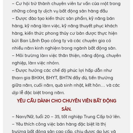
– Cơ hội trở thành chuyên viên tư vấn của một trong
những công ty dịch vụ bất động sản hàng đầu
– Được đào tạo kiến thức sản phẩm, kỹ năng bán
hàng, kỹ năng làm việc, kỹ năng thuyết phục khách
hàng, kiến thức phong thủy cơ bản được thực hiện
bởi Ban Lãnh Đạo công ty và các chuyên gia có
nhiều năm kinh nghiệm trong ngành bất động sản.
– Môi trường làm việc thân thiện, năng động, chuyên
nghiệp, làm việc nhóm.
– Được hưởng các chế độ phúc lợi hấp dẫn như
tham gia BHXH, BHYT, BHTN đầy đủ, tiền thưởng
giữa năm, cuối năm, quà sinh nhật, kết hôn… và các
dịp lễ đặc biệt trong năm.
YÊU CẦU DÀNH CHO CHUYÊN VIÊN BẤT ĐỘNG
SẢN.
– Nam/Nữ, tuổi 20 – 35, tốt nghiệp Trung Cấp trở lên.
•
– Yêu thích công việc bán hàng đặc biệt là thị
trường bất động sản cao cấp, chịu được áp lực và